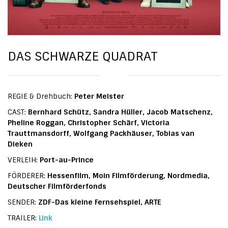
DAS SCHWARZE QUADRAT
REGIE & Drehbuch:
Peter Meister
CAST:
Bernhard Schütz, Sandra Hüller, Jacob Matschenz,
Pheline Roggan, Christopher Schärf, Victoria
Trauttmansdorff, Wolfgang Packhäuser, Tobias van
Dieken
VERLEIH:
Port-au-Prince
FÖRDERER:
Hessenfilm, Moin Filmförderung, Nordmedia,
Deutscher Filmförderfonds
SENDER:
ZDF-Das kleine Fernsehspiel, ARTE
TRAILER:
Link